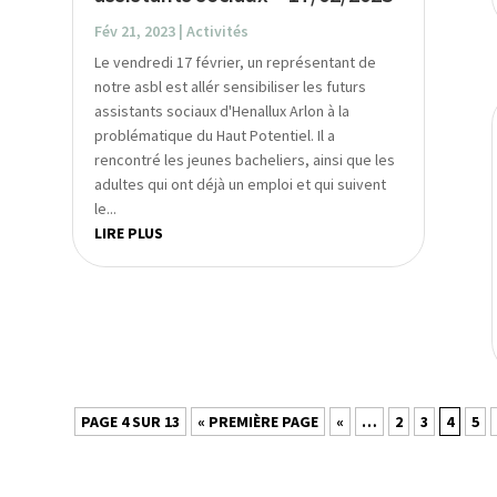
Fév 21, 2023
|
Activités
Le vendredi 17 février, un représentant de
notre asbl est allér sensibiliser les futurs
assistants sociaux d'Henallux Arlon à la
problématique du Haut Potentiel. Il a
rencontré les jeunes bacheliers, ainsi que les
adultes qui ont déjà un emploi et qui suivent
le...
LIRE PLUS
PAGE 4 SUR 13
« PREMIÈRE PAGE
«
…
2
3
4
5