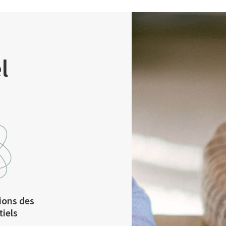
l
ions des
tiels