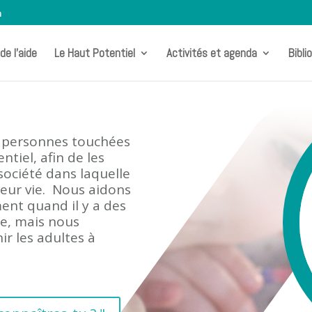
m
de l’aide
Le Haut Potentiel
Activités et agenda
Bibli
s personnes touchées
tiel, afin de les
société dans laquelle
leur vie. Nous aidons
ment quand il y a des
le, mais nous
r les adultes à