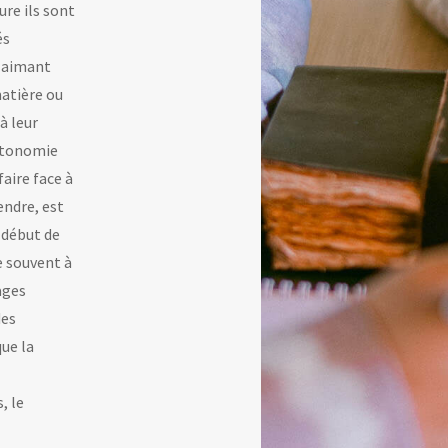
ure ils sont
és
, aimant
atière ou
 à leur
utonomie
faire face à
endre, est
 début de
e souvent à
ages
des
ue la
, le