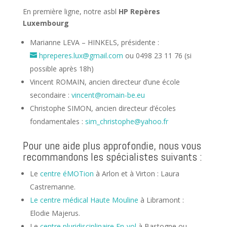
En première ligne, notre asbl
HP Repères
Luxembourg
Marianne LEVA – HINKELS, présidente :
hpreperes.lux@gmail.com
ou 0498 23 11 76 (si
possible après 18h)
Vincent ROMAIN, ancien directeur d’une école
secondaire :
vincent@romain-be.eu
Christophe SIMON, ancien directeur d’écoles
fondamentales :
sim_christophe@yahoo.fr
Pour une aide plus approfondie, nous vous
recommandons les spécialistes suivants :
Le
centre éMOTion
à Arlon et à Virton : Laura
Castremanne.
Le centre médical Haute Mouline
à Libramont :
Elodie Majerus.
Le
centre pluridisciplinaire En-vol
à Bastogne ou