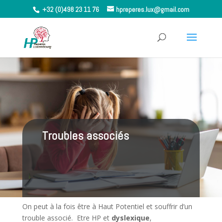
+32 (0)498 23 11 76
hpreperes.lux@gmail.com
Troubles associés
On peut à la fois être à Haut Potentiel et souffrir d’un
trouble associé. Etre HP et
dyslexique
,