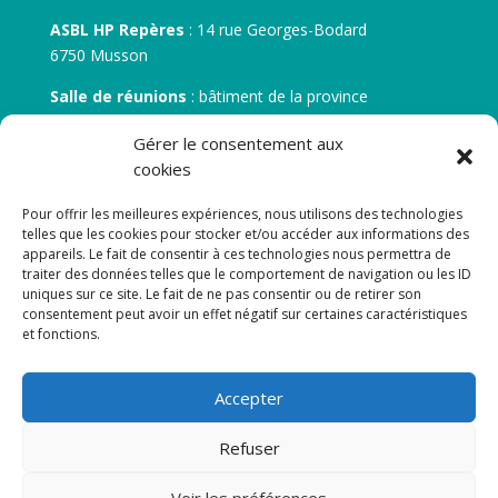
ASBL HP Repères
: 14 rue Georges-Bodard
6750 Musson
Salle de réunions
: bâtiment de la province
30 rue Zénobe Gramme – 6700 Arlon
Gérer le consentement aux
N° d’entreprise :
BE 0506.746.707
cookies
N° de compte IBAN
: BE 05 7512 0751 5675
Pour offrir les meilleures expériences, nous utilisons des technologies
telles que les cookies pour stocker et/ou accéder aux informations des
appareils. Le fait de consentir à ces technologies nous permettra de
traiter des données telles que le comportement de navigation ou les ID
uniques sur ce site. Le fait de ne pas consentir ou de retirer son
consentement peut avoir un effet négatif sur certaines caractéristiques
et fonctions.
Newsletter
Accepter
Adresse de courrier électronique:
Refuser
Voir les préférences