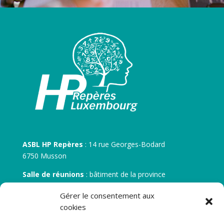
ASBL HP Repères
: 14 rue Georges-Bodard
6750 Musson
Salle de réunions
: bâtiment de la province
30 rue Zénobe Gramme – 6700 Arlon
Gérer le consentement aux
N° d’entreprise :
BE 0506.746.707
cookies
N° de compte IBAN
: BE 05 7512 0751 5675