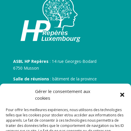
ASBL HP Repères
: 14 rue Georges-Bodard
6750 Musson
Salle de réunions
: bâtiment de la province
30 rue Zénobe Gramme – 6700 Arlon
Gérer le consentement aux
N° d’entreprise :
BE 0506.746.707
cookies
N° de compte IBAN
: BE 05 7512 0751 5675
Pour offrir les meilleures expériences, nous utilisons des technologies
telles que les cookies pour stocker et/ou accéder aux informations des
appareils. Le fait de consentir à ces technologies nous permettra de
traiter des données telles que le comportement de navigation ou les ID
uniques sur ce site. Le fait de ne pas consentir ou de retirer son