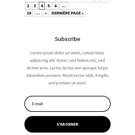
2
3
4
5
6
…
10
…
»
DERNIÈRE PAGE »
Subscribe
Lorem ipsum dolor sit amet, consectetur
adipiscing elit. Donec sed finibus nisi, sed
dictum eros. Luctus lectus non quisque turpis
bibendum posuere. Morbi tortor nibh, fringilla
sed pretium sit amet.
S'ABONNER