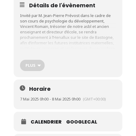
Détails de l'évènement
Invité par M. Jean-Pierre Prévost dans le cadre de
son cours de psychologie du développement,
Vincent Romain, trésorier de notre asbl et ancien
enseignant et directeur d’école, se rendra
prochainement à l’
Henallux
sur le site de Bastogne,
afin d’informer les futures institutrices maternelles,
instituteurs primaires et professeurs du secondaire
à propos des enfants à Hauts Potentiels. Ces
rencontres annuelles sont toujours très riches et
elle se dérouleront cette année les mercredi 7 et
PLUS
jeudi 8 mai prochains.
Une (in)formation bien nécessaire et une
présentation de notre asbl utile pour que ces
Horaire
jeunes n’hésitent pas à nous contacter plus tard, s’ils
se sentent un jour en difficulté face à un enfant HP.
7 Mai 2025 0h00 - 8 Mai 2025 0h00
(GMT+00:00)
CALENDRIER
GOOGLECAL