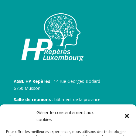
ASBL HP Repères
: 14 rue Georges-Bodard
6750 Musson
Salle de réunions
: bâtiment de la province
30 rue Zénobe Gramme – 6700 Arlon
Gérer le consentement aux
N° d’entreprise :
BE 0506.746.707
cookies
N° de compte IBAN
: BE 05 7512 0751 5675
Pour offrir les meilleures expériences, nous utilisons des technologies