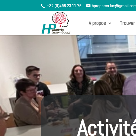
+32 (0)498 23 11 76
hpreperes.lux@gmail.co
A propos
Trouver 
Activit