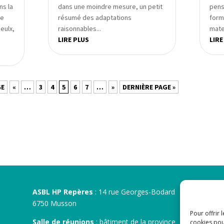
ns la
dans une moindre mesure, un petit
penso
ge
résumé des adaptations
forme
eulx,
raisonnables...
mater
LIRE PLUS
LIRE
GE
«
…
3
4
5
6
7
…
»
DERNIÈRE PAGE »
ASBL HP Repères
: 14 rue Georges-Bodard
6750 Musson
Pour offrir 
Salle de réunions
: bâtiment de la province
cookies pou