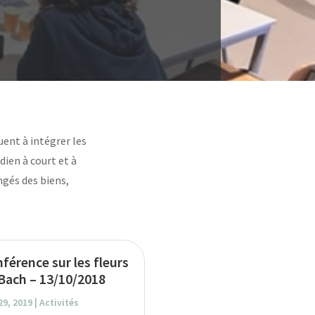
uent à intégrer les
dien à court et à
gés des biens,
férence sur les fleurs
Bach – 13/10/2018
29, 2019
|
Activités