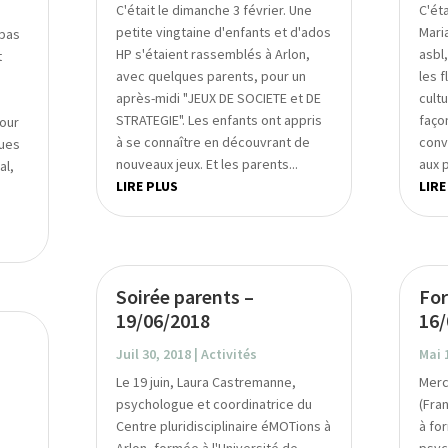
C'était le dimanche 3 février. Une
C'ét
petite vingtaine d'enfants et d'ados
Mari
 pas
HP s'étaient rassemblés à Arlon,
asbl
t
avec quelques parents, pour un
les 
après-midi "JEUX DE SOCIETE et DE
cult
STRATEGIE". Les enfants ont appris
faço
our
à se connaître en découvrant de
conv
ques
nouveaux jeux. Et les parents...
aux 
al,
LIRE PLUS
LIRE
Soirée parents –
For
19/06/2018
16/
Juil 30, 2018
|
Activités
Mai 
Le 19 juin, Laura Castremanne,
Merc
psychologue et coordinatrice du
(Fra
Centre pluridisciplinaire éMOTions à
à fo
Arlon, formée à l'Université de
psyc