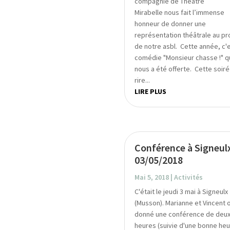
compagnie de Théâtre
Mirabelle nous fait l’immense
honneur de donner une
représentation théâtrale au pro
de notre asbl. Cette année, c'e
comédie "Monsieur chasse !" q
nous a été offerte. Cette soir
rire...
LIRE PLUS
Conférence à Signeul
03/05/2018
Mai 5, 2018
|
Activités
C'était le jeudi 3 mai à Signeulx
(Musson). Marianne et Vincent 
donné une conférence de deu
heures (suivie d'une bonne he