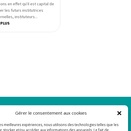
ns en effet qu'il est capital de
r les futurs institutrices
nelles, instituteurs...
 PLUS
Newsletter
Gérer le consentement aux cookies
les meilleures expériences, nous utilisons des technologies telles que les
Adresse de courrier électronique:
r stocker et/ou accéder aux informations des appareils. Le fait de