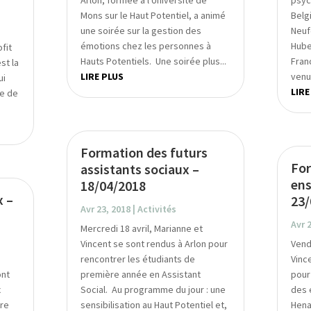
Mons sur le Haut Potentiel, a animé
Belgi
une soirée sur la gestion des
Neuf
émotions chez les personnes à
Hube
fit
Hauts Potentiels. Une soirée plus...
Fran
st la
LIRE PLUS
venu
ui
LIRE
ée de
Formation des futurs
For
assistants sociaux –
ens
18/04/2018
x –
23/
Avr 23, 2018
|
Activités
Avr 
Mercredi 18 avril, Marianne et
Vincent se sont rendus à Arlon pour
Vend
rencontrer les étudiants de
Vinc
ont
première année en Assistant
pour
x
Social. Au programme du jour : une
des 
ure
sensibilisation au Haut Potentiel et,
Hena