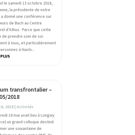
ait le samedi 13 octobre 2018,
anne, la présidente de notre
, a donné une conférence sur
fleurs de Bach au Centre
urel d’Athus. Parce que cette
n de prendre soin de soi
ient à tous, et particulièrement
personnes à Hauts...
 PLUS
um transfrontalier –
05/2018
16, 2018
|
Activités
redi 16 mai avait lieu à Longwy
nce) un grand colloque destiné
rmer une soixantaine de
hologues des centre PMS de