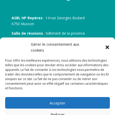
ASBL HP Repères
: 14 rue Georges-Bodard
6750 Musson
Salle de réunions
: bâtiment de la province
30 rue Zénobe Gramme – 6700 Arlon
Gérer le consentement aux
N° d’entreprise :
BE 0506.746.707
cookies
N° de compte IBAN
: BE 05 7512 0751 5675
Pour offrir les meilleures expériences, nous utilisons des technologies
telles que les cookies pour stocker et/ou accéder aux informations des
appareils. Le fait de consentir à ces technologies nous permettra de
traiter des données telles que le comportement de navigation ou les ID
uniques sur ce site. Le fait de ne pas consentir ou de retirer son
consentement peut avoir un effet négatif sur certaines caractéristiques
et fonctions.
Newsletter
Accepter
Adresse de courrier électronique:
Refuser