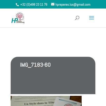
+32 (0)498 23 11 76
hpreperes.lux@gmail.com
IMG_7183-60