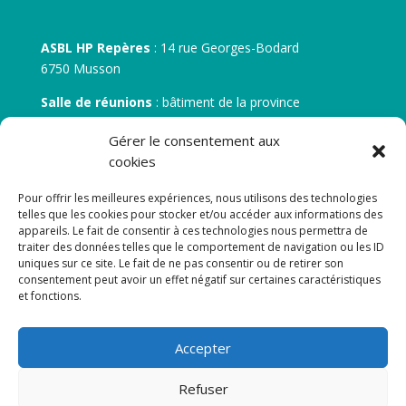
ASBL HP Repères
: 14 rue Georges-Bodard
6750 Musson
Salle de réunions
: bâtiment de la province
30 rue Zénobe Gramme – 6700 Arlon
Gérer le consentement aux
N° d’entreprise :
BE 0506.746.707
cookies
N° de compte IBAN
: BE 05 7512 0751 5675
Pour offrir les meilleures expériences, nous utilisons des technologies
telles que les cookies pour stocker et/ou accéder aux informations des
appareils. Le fait de consentir à ces technologies nous permettra de
traiter des données telles que le comportement de navigation ou les ID
uniques sur ce site. Le fait de ne pas consentir ou de retirer son
consentement peut avoir un effet négatif sur certaines caractéristiques
et fonctions.
Newsletter
Accepter
Adresse de courrier électronique:
Refuser