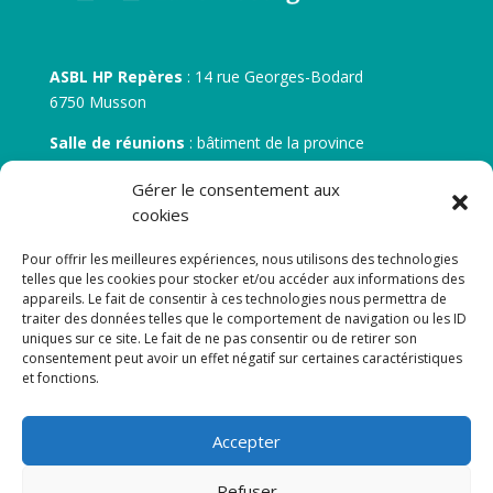
ASBL HP Repères
: 14 rue Georges-Bodard
6750 Musson
Salle de réunions
: bâtiment de la province
30 rue Zénobe Gramme – 6700 Arlon
Gérer le consentement aux
N° d’entreprise :
BE 0506.746.707
cookies
N° de compte IBAN
: BE 05 7512 0751 5675
Pour offrir les meilleures expériences, nous utilisons des technologies
telles que les cookies pour stocker et/ou accéder aux informations des
appareils. Le fait de consentir à ces technologies nous permettra de
traiter des données telles que le comportement de navigation ou les ID
uniques sur ce site. Le fait de ne pas consentir ou de retirer son
consentement peut avoir un effet négatif sur certaines caractéristiques
et fonctions.
Newsletter
Accepter
Adresse de courrier électronique:
Refuser