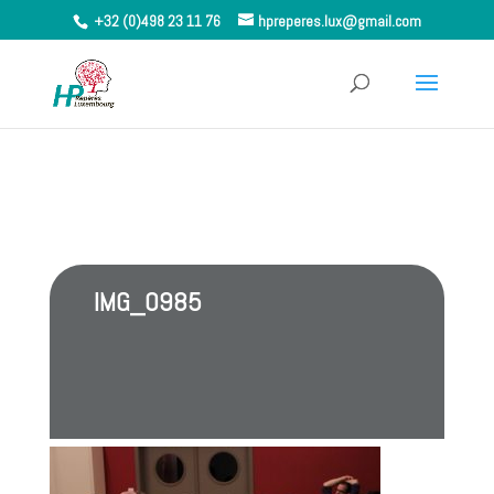
+32 (0)498 23 11 76
hpreperes.lux@gmail.com
IMG_0985