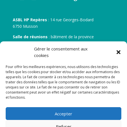
ASBL HP Repères
: 14 rue Georges-Bodard
6750 Musson
Salle de réunions
: bâtiment de la province
30 rue Zénobe Gramme – 6700 Arlon
Gérer le consentement aux
N° d’entreprise :
BE 0506.746.707
cookies
N° de compte IBAN
: BE 05 7512 0751 5675
Pour offrir les meilleures expériences, nous utilisons des technologies
telles que les cookies pour stocker et/ou accéder aux informations des
appareils. Le fait de consentir à ces technologies nous permettra de
traiter des données telles que le comportement de navigation ou les ID
uniques sur ce site. Le fait de ne pas consentir ou de retirer son
consentement peut avoir un effet négatif sur certaines caractéristiques
et fonctions.
Newsletter
Accepter
Adresse de courrier électronique:
Refuser