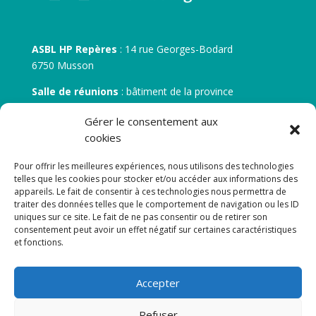
ASBL HP Repères
: 14 rue Georges-Bodard
6750 Musson
Salle de réunions
: bâtiment de la province
30 rue Zénobe Gramme – 6700 Arlon
Gérer le consentement aux
N° d’entreprise :
BE 0506.746.707
cookies
N° de compte IBAN
: BE 05 7512 0751 5675
Pour offrir les meilleures expériences, nous utilisons des technologies
telles que les cookies pour stocker et/ou accéder aux informations des
appareils. Le fait de consentir à ces technologies nous permettra de
traiter des données telles que le comportement de navigation ou les ID
uniques sur ce site. Le fait de ne pas consentir ou de retirer son
consentement peut avoir un effet négatif sur certaines caractéristiques
et fonctions.
Newsletter
Accepter
Adresse de courrier électronique:
Refuser