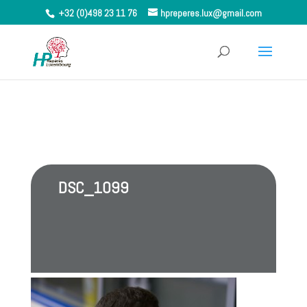
+32 (0)498 23 11 76
hpreperes.lux@gmail.com
DSC_1099