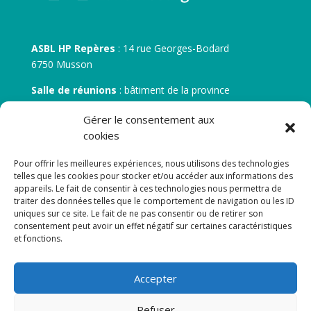
ASBL HP Repères
: 14 rue Georges-Bodard
6750 Musson
Salle de réunions
: bâtiment de la province
30 rue Zénobe Gramme – 6700 Arlon
Gérer le consentement aux
N° d’entreprise :
BE 0506.746.707
cookies
N° de compte IBAN
: BE 05 7512 0751 5675
Pour offrir les meilleures expériences, nous utilisons des technologies
telles que les cookies pour stocker et/ou accéder aux informations des
appareils. Le fait de consentir à ces technologies nous permettra de
traiter des données telles que le comportement de navigation ou les ID
uniques sur ce site. Le fait de ne pas consentir ou de retirer son
consentement peut avoir un effet négatif sur certaines caractéristiques
et fonctions.
Newsletter
Accepter
Adresse de courrier électronique:
Refuser