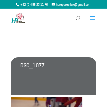
+32 (0)498 23 11 76
hpreperes.lux@gmail.com
DSC_1077