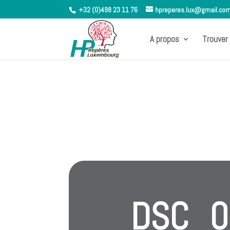
+32 (0)498 23 11 76
hpreperes.lux@gmail.co
A propos
Trouver 
DSC_0