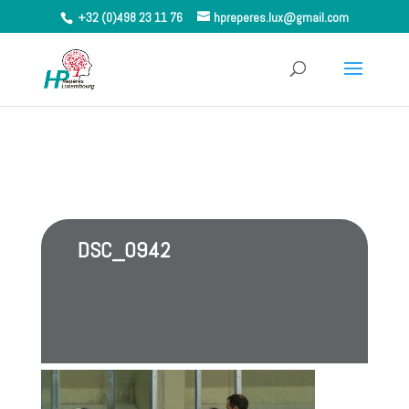
+32 (0)498 23 11 76
hpreperes.lux@gmail.com
DSC_0942