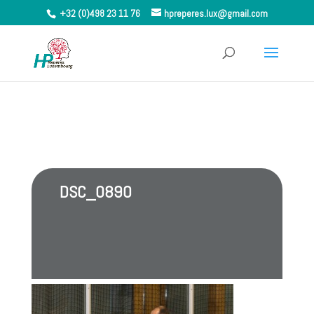
+32 (0)498 23 11 76
hpreperes.lux@gmail.com
DSC_0890