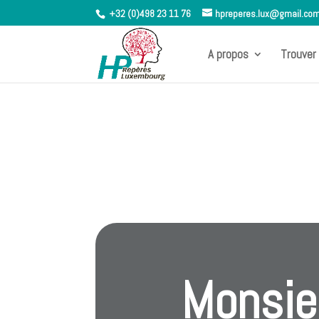
+32 (0)498 23 11 76
hpreperes.lux@gmail.co
A propos
Trouver 
Monsie