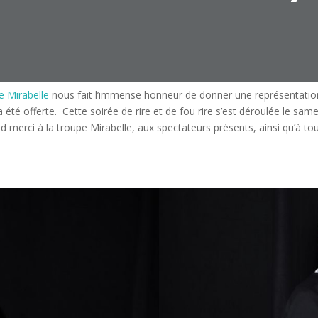
e Mirabelle
nous fait l’immense honneur de donner une représentation 
 été offerte. Cette soirée de rire et de fou rire s’est déroulée le same
and merci à la troupe Mirabelle, aux spectateurs présents, ainsi qu’à to