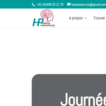
+32 (0)498 23 11 76
hpreperes.lux@gmail.co
A propos
Trouver 
Journée