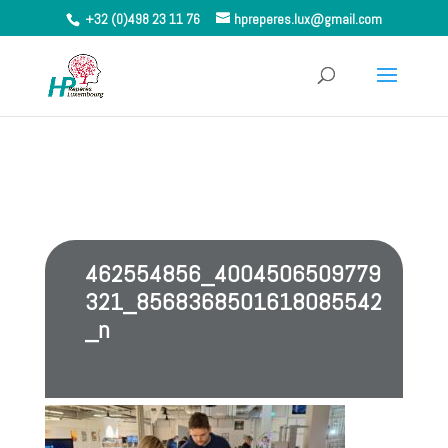
+32 (0)498 23 11 76
hpreperes.lux@gmail.com
462554856_4004506509779
321_8568368501618085542
_n