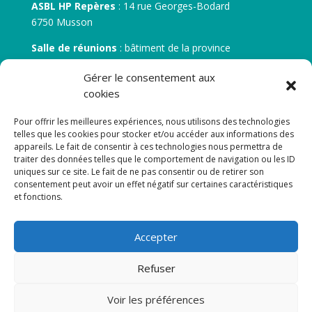
ASBL HP Repères
: 14 rue Georges-Bodard
6750 Musson
Salle de réunions
: bâtiment de la province
30 rue Zénobe Gramme – 6700 Arlon
Gérer le consentement aux
N° d’entreprise :
BE 0506.746.707
cookies
N° de compte IBAN
: BE 05 7512 0751 5675
Pour offrir les meilleures expériences, nous utilisons des technologies
telles que les cookies pour stocker et/ou accéder aux informations des
appareils. Le fait de consentir à ces technologies nous permettra de
traiter des données telles que le comportement de navigation ou les ID
uniques sur ce site. Le fait de ne pas consentir ou de retirer son
consentement peut avoir un effet négatif sur certaines caractéristiques
et fonctions.
Newsletter
Accepter
Adresse de courrier électronique:
Refuser
Voir les préférences