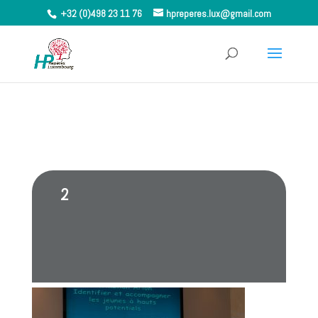
+32 (0)498 23 11 76
hpreperes.lux@gmail.com
2