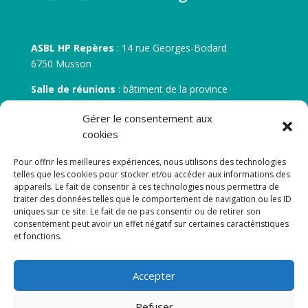
ASBL HP Repères
: 14 rue Georges-Bodard
6750 Musson
Salle de réunions
: bâtiment de la province
30 rue Zénobe Gramme – 6700 Arlon
Gérer le consentement aux
N° d’entreprise :
BE 0506.746.707
cookies
N° de compte IBAN
: BE 05 7512 0751 5675
Pour offrir les meilleures expériences, nous utilisons des technologies
telles que les cookies pour stocker et/ou accéder aux informations des
appareils. Le fait de consentir à ces technologies nous permettra de
traiter des données telles que le comportement de navigation ou les ID
uniques sur ce site. Le fait de ne pas consentir ou de retirer son
consentement peut avoir un effet négatif sur certaines caractéristiques
et fonctions.
Newsletter
Accepter
Adresse de courrier électronique:
Refuser