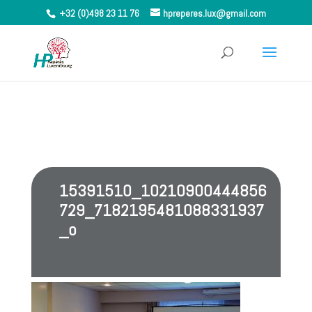
+32 (0)498 23 11 76
hpreperes.lux@gmail.com
15391510_10210900444856
729_7182195481088331937
_o