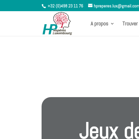
+32 (0)498 23 11 76
hpreperes.lux@gmail.co
A propos
Trouver 
Jeux d