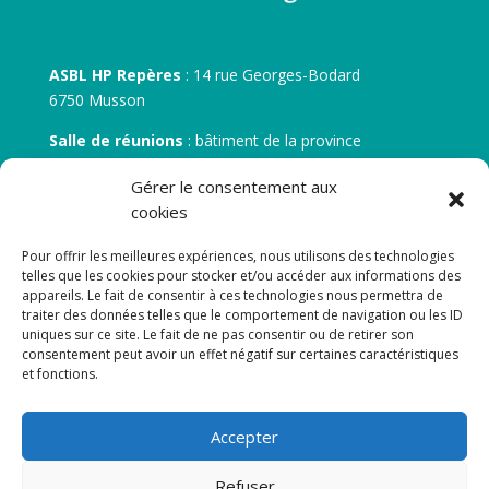
ASBL HP Repères
: 14 rue Georges-Bodard
6750 Musson
Salle de réunions
: bâtiment de la province
30 rue Zénobe Gramme – 6700 Arlon
Gérer le consentement aux
N° d’entreprise :
BE 0506.746.707
cookies
N° de compte IBAN
: BE 05 7512 0751 5675
Pour offrir les meilleures expériences, nous utilisons des technologies
telles que les cookies pour stocker et/ou accéder aux informations des
appareils. Le fait de consentir à ces technologies nous permettra de
traiter des données telles que le comportement de navigation ou les ID
uniques sur ce site. Le fait de ne pas consentir ou de retirer son
consentement peut avoir un effet négatif sur certaines caractéristiques
et fonctions.
Newsletter
Accepter
Adresse de courrier électronique:
Refuser