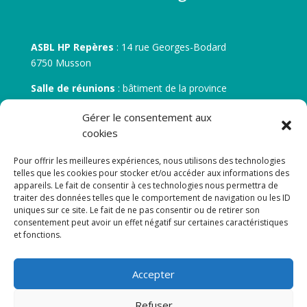
ASBL HP Repères
: 14 rue Georges-Bodard
6750 Musson
Salle de réunions
: bâtiment de la province
30 rue Zénobe Gramme – 6700 Arlon
Gérer le consentement aux
N° d’entreprise :
BE 0506.746.707
cookies
N° de compte IBAN
: BE 05 7512 0751 5675
Pour offrir les meilleures expériences, nous utilisons des technologies
telles que les cookies pour stocker et/ou accéder aux informations des
appareils. Le fait de consentir à ces technologies nous permettra de
traiter des données telles que le comportement de navigation ou les ID
uniques sur ce site. Le fait de ne pas consentir ou de retirer son
consentement peut avoir un effet négatif sur certaines caractéristiques
et fonctions.
Newsletter
Accepter
Adresse de courrier électronique:
Refuser