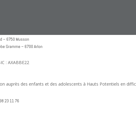
 – 6750 Musson
énobe Gramme – 6700 Arlon
BIC : AXABBE22
ention auprès des enfants et des adolescents à Hauts Potentiels en diff
98 23 11 76