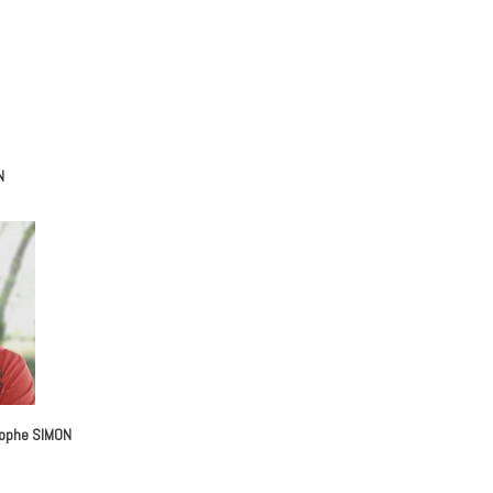
N
tophe SIMON