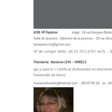
ASBL HP Repères
: siège : 14 rue Georges-Bodard
Salle de réunions : bâtiment de la province – 30 rue Z
hpreperes.lux@gmail.com
N° de compte IBAN : BE 05 7512 0751 5675 – 
Présidente : Marianne LEVA – HINKELS
qui a suivi le « Certificat d’Université en interv
l’université de Mons
mariannehinkels@hotmail.com
063 67 83 18
ou
04