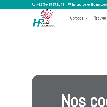
+32 (0)498 23 11 76
hpreperes.lux@gmail.co
A propos
Trouver 
Nos co