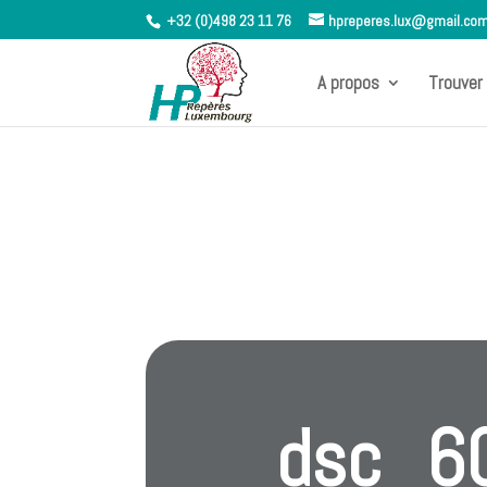
+32 (0)498 23 11 76
hpreperes.lux@gmail.co
A propos
Trouver 
dsc_6