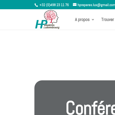
+32 (0)498 23 11 76
hpreperes.lux@gmail.co
A propos
Trouver 
Confér