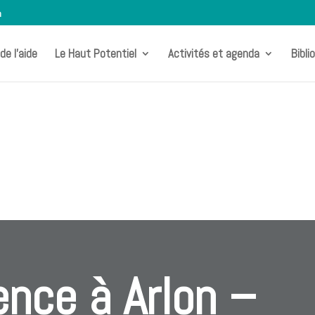
m
de l’aide
Le Haut Potentiel
Activités et agenda
Bibli
ence à Arlon –