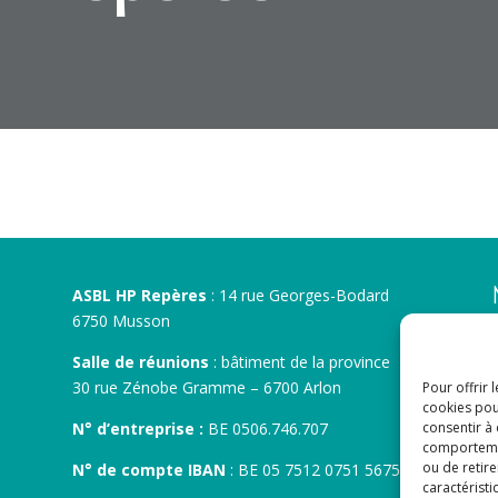
ASBL HP Repères
: 14 rue Georges-Bodard
6750 Musson
Salle de réunions
: bâtiment de la province
30 rue Zénobe Gramme – 6700 Arlon
Pour offrir 
cookies pou
consentir à
N° d’entreprise :
BE 0506.746.707
comportement
ou de retire
N° de compte IBAN
: BE 05 7512 0751 5675
caractéristi