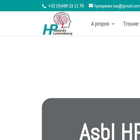
+32 (0)498 23 11 76
hpreperes.lux@gmail.co
A propos
Trouver 
Asbl H