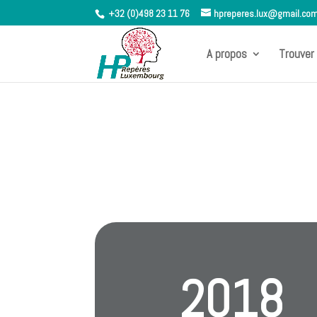
+32 (0)498 23 11 76
hpreperes.lux@gmail.co
A propos
Trouver 
2018