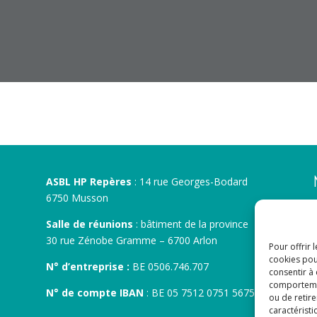
ASBL HP Repères
: 14 rue Georges-Bodard
6750 Musson
Salle de réunions
: bâtiment de la province
30 rue Zénobe Gramme – 6700 Arlon
Pour offrir 
cookies pou
N° d’entreprise :
BE 0506.746.707
consentir à
comportement
N° de compte IBAN
: BE 05 7512 0751 5675
ou de retire
caractéristi