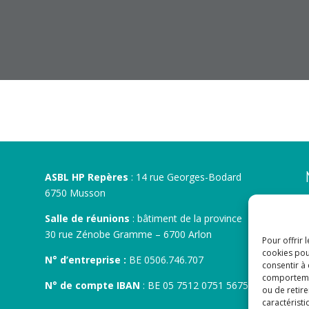
ASBL HP Repères
: 14 rue Georges-Bodard
6750 Musson
Salle de réunions
: bâtiment de la province
30 rue Zénobe Gramme – 6700 Arlon
Pour offrir 
cookies pou
N° d’entreprise :
BE 0506.746.707
consentir à
comportement
N° de compte IBAN
: BE 05 7512 0751 5675
ou de retire
caractéristi