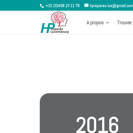
+32 (0)498 23 11 76
hpreperes.lux@gmail.co
A propos
Trouver 
2016